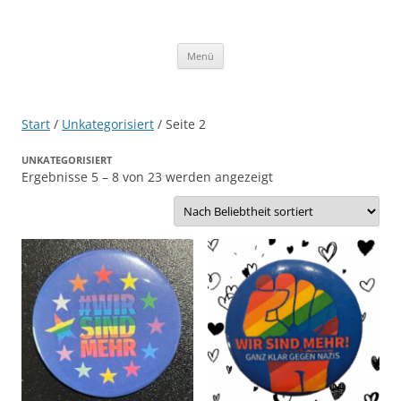
Zum
Inhalt
WIR SIND MEHR!
springen
Menü
Start
/
Unkategorisiert
/ Seite 2
UNKATEGORISIERT
Nach
Ergebnisse 5 – 8 von 23 werden angezeigt
Beliebtheit
sortiert