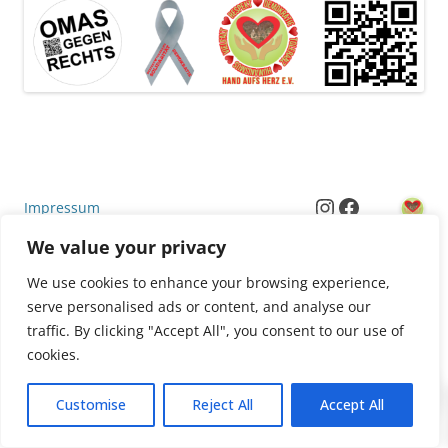
Instagram
Facebook
Impressum
YouTube
Threads
We value your privacy
E-Mail
Datenschutzerklärung
We use cookies to enhance your browsing experience,
AGB
serve personalised ads or content, and analyse our
traffic. By clicking "Accept All", you consent to our use of
cookies.
0
Customise
Reject All
Accept All