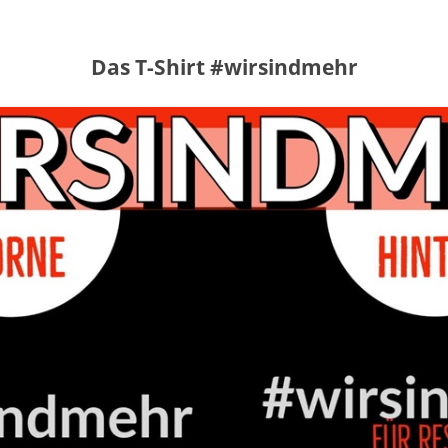
Das T-Shirt #wirsindmehr