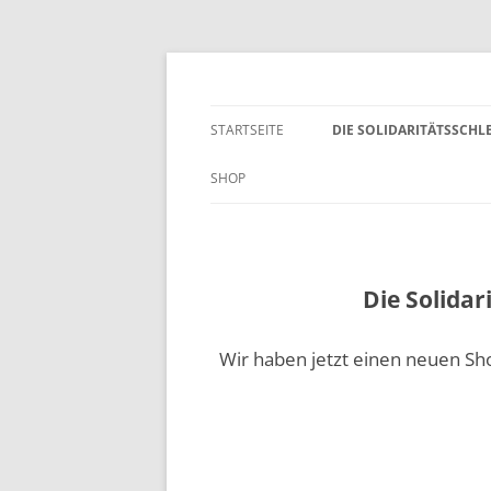
Zum
Inhalt
springen
WIR SIND MEHR!
STARTSEITE
DIE SOLIDARITÄTSSCHL
SHOP
Die Solidar
Wir haben jetzt einen neuen S