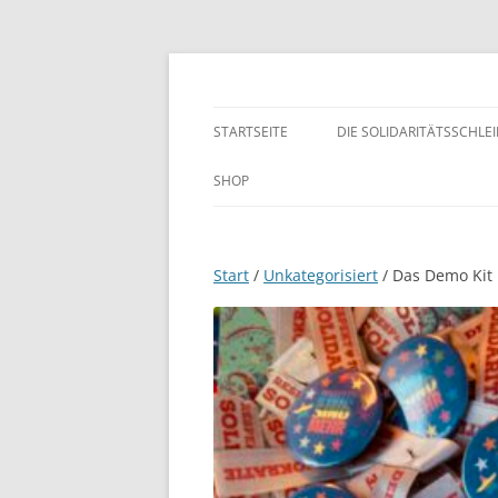
Zum
Inhalt
springen
WIR SIND MEHR!
STARTSEITE
DIE SOLIDARITÄTSSCHLE
SHOP
Start
/
Unkategorisiert
/ Das Demo Kit