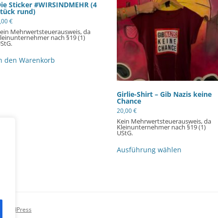
ie Sticker #WIRSINDMEHR (4
tück rund)
,00
€
ein Mehrwertsteuerausweis, da
leinunternehmer nach §19 (1)
StG.
n den Warenkorb
Girlie-Shirt – Gib Nazis keine
Chance
20,00
€
Kein Mehrwertsteuerausweis, da
Kleinunternehmer nach §19 (1)
UStG.
Dieses
Produkt
Ausführung wählen
weist
mehrere
Varianten
auf.
Die
Optionen
können
auf
on WordPress
der
Produktsei