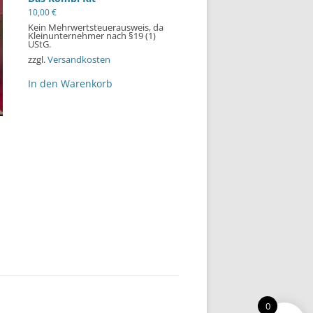
10,00
€
Kein Mehrwertsteuerausweis, da
Kleinunternehmer nach §19 (1)
UStG.
zzgl.
Versandkosten
In den Warenkorb
0
te