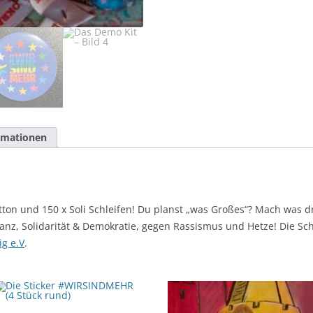
ormationen
n und 150 x Soli Schleifen! Du planst „was Großes“? Mach was dr
anz, Solidarität & Demokratie, gegen Rassismus und Hetze! Die S
g e.V
.