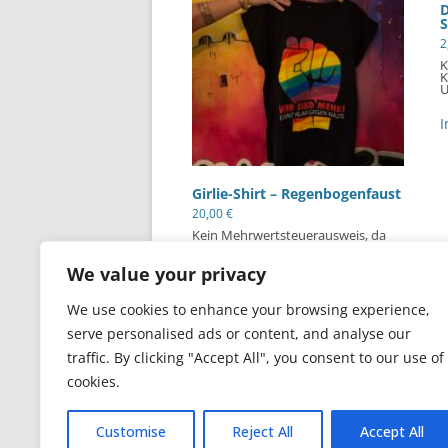
D
S
2
K
K
U
I
Girlie-Shirt – Regenbogenfaust
20,00
€
Kein Mehrwertsteuerausweis, da
Kleinunternehmer nach §19 (1)
UStG.
We value your privacy
Dieses
Produkt
Ausführung wählen
weist
We use cookies to enhance your browsing experience,
mehrere
serve personalised ads or content, and analyse our
Varianten
auf.
traffic. By clicking "Accept All", you consent to our use of
Die
Optionen
cookies.
können
auf
der
Customise
Reject All
Accept All
Datenschutzerklärung
Stolz präsentiert v
Produktseite
gewählt