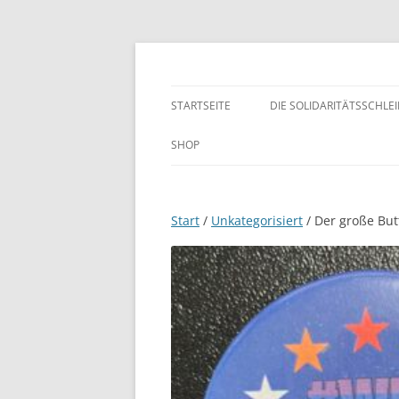
Zum
Inhalt
springen
WIR SIND MEHR!
STARTSEITE
DIE SOLIDARITÄTSSCHLE
SHOP
Start
/
Unkategorisiert
/ Der große Bu