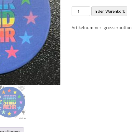
Der
In den Warenkorb
große
Button
Artikelnummer:
grosserbutton
#wirsindmehr
Menge
ormationen