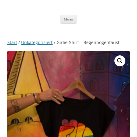
Zum
Inhalt
WIR SIND MEHR!
springen
Menü
Start
/
Unkategorisiert
/ Girlie-Shirt – Regenbogenfaust