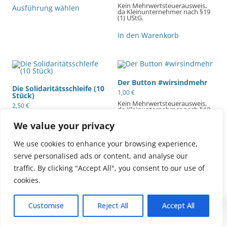
Dieses
Kein Mehrwertsteuerausweis,
Produkt
Ausführung wählen
da Kleinunternehmer nach §19
weist
(1) UStG.
mehrere
Varianten
In den Warenkorb
auf.
Die
Optionen
können
auf
der
Produktseite
Der Button #wirsindmehr
gewählt
Die Solidaritätsschleife (10
werden
1,00
€
Stück)
Kein Mehrwertsteuerausweis,
2,50
€
da Kleinunternehmer nach §19
(1) UStG.
Kein Mehrwertsteuerausweis,
da Kleinunternehmer nach §19
We value your privacy
(1) UStG.
In den Warenkorb
We use cookies to enhance your browsing experience,
In den Warenkorb
serve personalised ads or content, and analyse our
traffic. By clicking "Accept All", you consent to our use of
cookies.
0
Customise
Reject All
Accept All
Datenschutzerklärung
Stolz präsentiert von WordPress